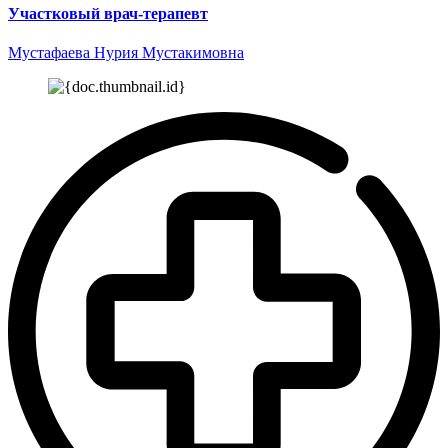
Участковый врач-терапевт
Мустафаева Нурия Мустакимовна