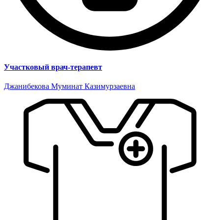
Участковый врач-терапевт
Джанибекова Муминат Казимурзаевна