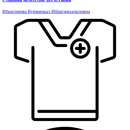
Ибрагимова Курманкыз Ибрагимхалиловна