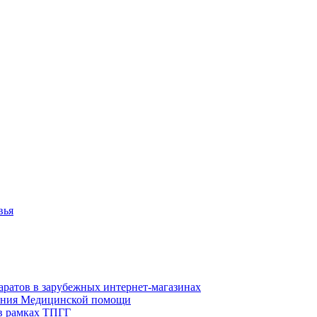
вья
аратов в зарубежных интернет-магазинах
азания Медицинской помощи
в рамках ТПГГ