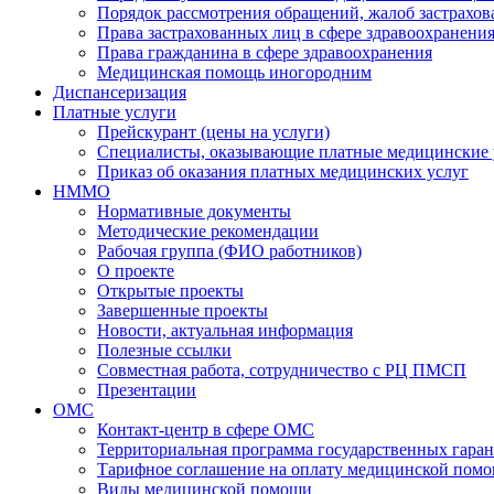
Порядок рассмотрения обращений, жалоб застрахо
Права застрахованных лиц в сфере здравоохранени
Права гражданина в сфере здравоохранения
Медицинская помощь иногородним
Диспансеризация
Платные услуги
Прейскурант (цены на услуги)
Специалисты, оказывающие платные медицинские 
Приказ об оказания платных медицинских услуг
НММО
Нормативные документы
Методические рекомендации
Рабочая группа (ФИО работников)
О проекте
Открытые проекты
Завершенные проекты
Новости, актуальная информация
Полезные ссылки
Совместная работа, сотрудничество с РЦ ПМСП
Презентации
ОМС
Контакт-центр в сфере ОМС
Территориальная программа государственных гара
Тарифное соглашение на оплату медицинской помо
Виды медицинской помощи