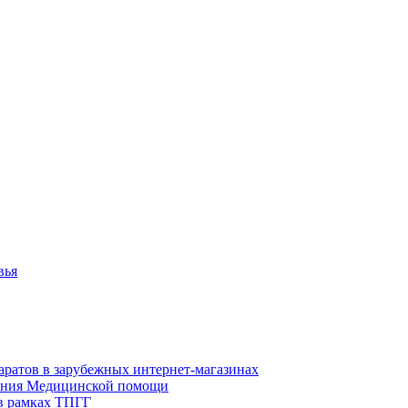
вья
аратов в зарубежных интернет-магазинах
азания Медицинской помощи
в рамках ТПГГ