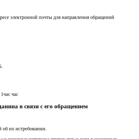
дресе электронной почты для направления обращений
6.
1час час
анина в связи с его обращением
й об их истребовании.