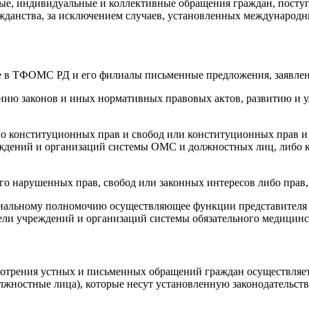
ые, индивидуальные и коллективные обращения граждан, посту
ажданства, за исключением случаев, установленных междунаро
 в ТФОМС РД и его филиалы письменные предложения, заявлени
ию законов и иных нормативных правовых актов, развитию и 
о конституционных прав и свобод или конституционных прав и 
еждений и организаций системы ОМС и должностных лиц, либо 
о нарушенных прав, свобод или законных интересов либо прав,
циальному полномочию осуществляющее функции представител
ли учреждений и организаций системы обязательного медицинск
ссмотрения устных и письменных обращений граждан осуществл
жностные лица), которые несут установленную законодательств