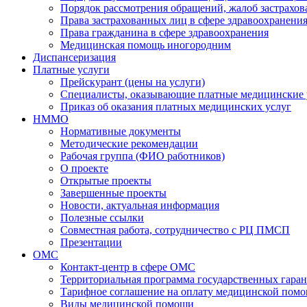
Порядок рассмотрения обращений, жалоб застрахо
Права застрахованных лиц в сфере здравоохранени
Права гражданина в сфере здравоохранения
Медицинская помощь иногородним
Диспансеризация
Платные услуги
Прейскурант (цены на услуги)
Специалисты, оказывающие платные медицинские 
Приказ об оказания платных медицинских услуг
НММО
Нормативные документы
Методические рекомендации
Рабочая группа (ФИО работников)
О проекте
Открытые проекты
Завершенные проекты
Новости, актуальная информация
Полезные ссылки
Совместная работа, сотрудничество с РЦ ПМСП
Презентации
ОМС
Контакт-центр в сфере ОМС
Территориальная программа государственных гара
Тарифное соглашение на оплату медицинской помо
Виды медицинской помощи